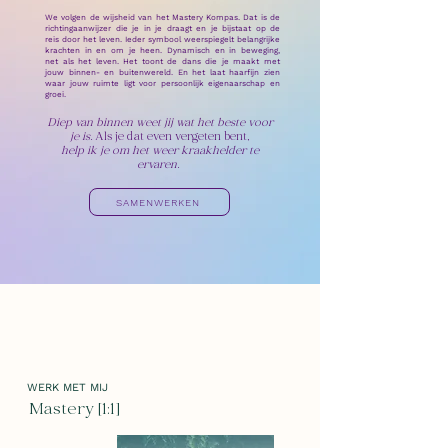
We volgen de wijsheid van het Mastery Kompas. Dat is de
richtingaanwijzer die je in je draagt en je bijstaat op de
reis door het leven. Ieder symbool weerspiegelt belangrijke
krachten in en om je heen. Dynamisch en in beweging,
net als het leven. Het toont de dans die je maakt met
jouw binnen- en buitenwereld. En het laat haarfijn zien
waar jouw ruimte ligt voor persoonlijk eigenaarschap en
groei.
Diep van binnen weet jij wat het beste voor
je is.
Als je dat even vergeten bent,
help ik je om het weer kraakhelder te
ervaren.
SAMENWERKEN
WERK MET MIJ
Mastery [1:1]