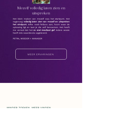
Mezelf volledig laten zien en
uitspreken
Het klein maken van mezelf was het startpunt. Het
nagenoeg
volledig laten zien van mezelf en uitspreken
het eindpunt
. Iefke voelt feilloos aan, hoort waar de
oplossing ligt en laat je die zelf benoemen. Het heeft
me verrast dat het
zo snel resultaat gaf
. Iedere sessie
heeft iets waardevols opgeleverd.
PETRA, MOEDER + MANAGER
MEER ERVARINGEN
MINDER ZOEKEN, MEER VINDEN
Iefke Slaats