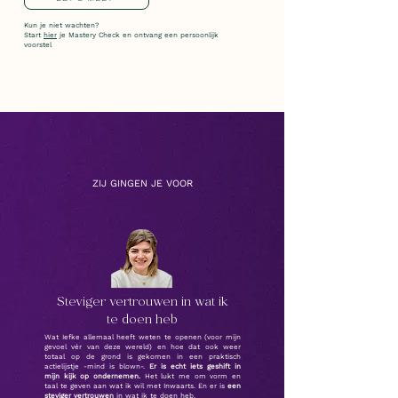
Kun je niet wachten?
Start
hier
je Mastery Check en ontvang een persoonlijk
voorstel
ZIJ GINGEN JE VOOR
Steviger vertrouwen in wat ik
te doen heb
Wat Iefke allemaal heeft weten te openen (voor mijn
gevoel vér van deze wereld) en hoe dat ook weer
totaal op de grond is gekomen in een praktisch
actielijstje -mind is blown-.
Er is echt iets geshift in
mijn kijk op ondernemen.
Het lukt me om vorm en
taal te geven aan wat ik wil met Inwaarts. En er is
een
steviger vertrouwen
in wat ik te doen heb.