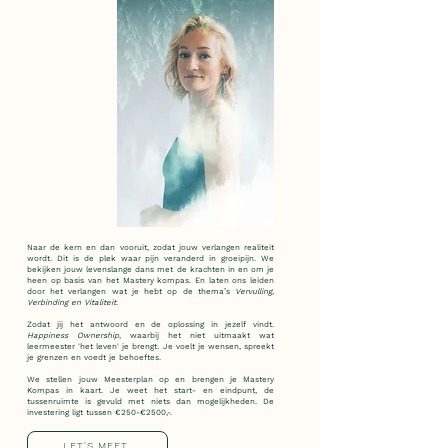
Naar de kern en dan vooruit, zodat jouw verlangen realiteit
wordt. Dit is de plek waar pijn veranderd in groeipijn. We
bekijken jouw levenslange dans met de krachten in en om je
heen op basis van het Mastery kompas. En laten ons leiden
door het verlangen wat je hebt op de thema’s
Vervulling,
Verbinding en Vitaliteit
.
Zodat jij het antwoord en de oplossing in jezelf vindt.
Happiness Ownership
, waarbij het niet uitmaakt wat
leermeester 'het leven' je brengt. Je voelt je wensen, spreekt
je grenzen en voedt je behoeftes.
We stellen jouw Meesterplan op en brengen je Mastery
Kompas in kaart. Je weet het start- en eindpunt, de
tussenruimte is gevuld met niets dan mogelijkheden.
De
investering ligt tussen €250-€2500,-.
LET'S MEET