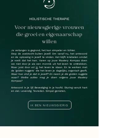
HOLISTISCHE THERAPIE
Voor nieuwsgierige vrouwen
die groei en eigenaarschap
willen
Je verlangen is gegrond, het kan simpeler en lichter.
Stop de zoektocht buiten jezelf. Om vanaf nu, het antwoord
en de oplossing in jezelf te vinden. Het blijft kriebelen omdat
je voelt dat het kan. Varen op jouw Mastery Kompas doen
we niet door je als een monnik uit het leven te onttrekken.
Maar juist door vol
in
het leven te staan. En te werken met
de 'golden nuggets' die het leven je dagelijks, organisch geeft.
Maar hoe vind je dat in jezelf? En neem je die golden nuggets
waar? Welke acties mag je doen volgens jouw Mastery
Kompas?
Antwoord in je lijf. Bevestiging in je hoofd. Sturing vanuit hart
en ziel. Levendig. Tevreden. Simpel genieten.
IK BEN NIEUWSGIERIG