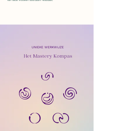
van deze vrouwen duurzaam resultaat.
UNIEKE WERKWIJZE
Het Mastery Kompas