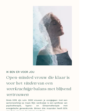
IK BEN ER VOOR JOU
Open-minded vrouw die klaar is
voor het
vinden
van een
veerkrachtige
balans met blijvend
vertrouwen
Sinds 2016 zijn ruim 3000 vrouwen je voorgegaan met een
samenwerking op maat. Mijn werkwijze is een synthese van
psychotherapie, hypno- en lichaamstherapie met
energetische geneeskunde. Binnen drie maanden heeft 92%