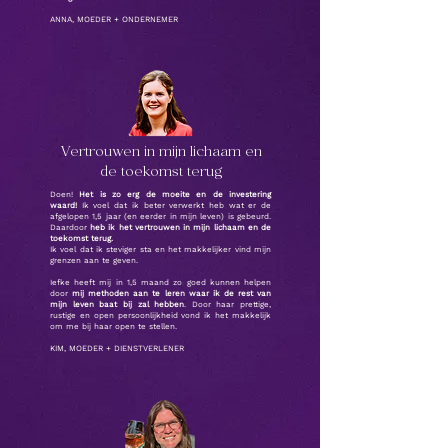
ANNA, MOEDER + ONDERNEMER
Vertrouwen in mijn lichaam en
de toekomst terug
Doen!
Het is zo erg de moeite en de investering
waard!
Ik voel dat ik beter verwerkt heb wat er de
afgelopen 1,5 jaar (en eerder in mijn leven) is gebeurd.
Daardoor
heb ik het vertrouwen in mijn lichaam en de
toekomst terug.
Ik voel dat ik steviger sta en het makkelijker vind mijn
grenzen aan te geven.
Iefke heeft mij in 1,5 maand zo goed kunnen helpen
door
mij methoden aan te leren waar ik de rest van
mijn leven baat bij zal hebben
. Door haar prettige,
rustige en open persoonlijkheid vond ik het makkelijk
om me bij haar open te stellen.
KIM, MOEDER + DIENSTVERLENER