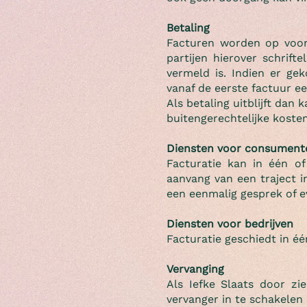
Betaling
Facturen worden op voorh
partijen hierover schrif
vermeld is. Indien er ge
vanaf de eerste factuur 
Als betaling uitblijft dan
buitengerechtelijke kosten
Diensten voor consumente
Facturatie kan in één of
aanvang van een traject i
een eenmalig gesprek of ev
Diensten voor bedrijven
Facturatie geschiedt in é
Vervanging
Als Iefke Slaats door zi
vervanger in te schakelen