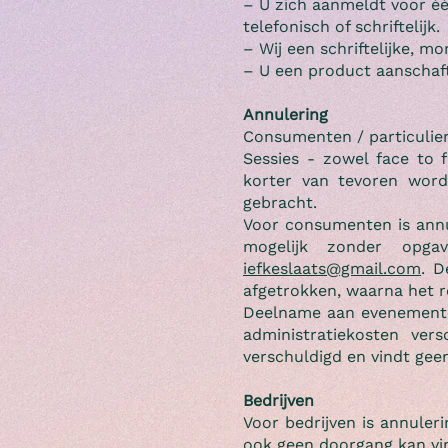
– U zich aanmeldt voor één
telefonisch of schriftelijk.
– Wij een schriftelijke, m
– U een product aanschaft
Annulering
Consumenten / particuli
Sessies - zowel face to 
korter van tevoren word
gebracht.
Voor consumenten is annu
mogelijk zonder opg
iefkeslaats@gmail.com
. D
afgetrokken, waarna het r
Deelname aan evenementen
administratiekosten ver
verschuldigd en vindt geen
Bedrijven
Voor bedrijven is annuler
ook geen doorgang kan vin