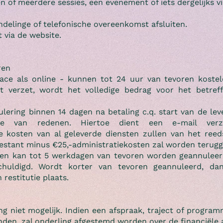
 of meerdere sessies, een evenement of iets dergelijks via
ondelinge of telefonische overeenkomst afsluiten.
 via de website.
eren
face als online - kunnen tot 24 uur van tevoren koste
t verzet, wordt het volledige bedrag voor het betref
lering binnen 14 dagen na betaling c.q. start van de le
ave van redenen. Hiertoe dient een e-mail ve
e kosten van al geleverde diensten zullen van het ree
estant minus €25,-administratiekosten zal worden terugg
 kan tot 5 werkdagen van tevoren worden geannuleerd. 
schuldigd. Wordt korter van tevoren geannuleerd, da
 restitutie plaats.
ing niet mogelijk. Indien een afspraak, traject of prog
den, zal onderling afgestemd worden over de financiële 