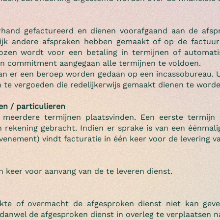
and gefactureerd en dienen voorafgaand aan de afspraa
telijk andere afspraken hebben gemaakt of op de factuu
kozen wordt voor een betaling in termijnen of automat
een commitment aangegaan alle termijnen te voldoen.
 kan er een beroep worden gedaan op een incassobureau. U 
 te vergoeden die redelijkerwijs gemaakt dienen te worden 
n / particulieren
 meerdere termijnen plaatsvinden. Een eerste termijn 
n rekening gebracht. Indien er sprake is van een éénmali
enement) vindt facturatie in één keer voor de levering v
én keer voor aanvang van de te leveren dienst.
ekte of overmacht de afgesproken dienst niet kan geve
 danwel de afgesproken dienst in overleg te verplaatsen