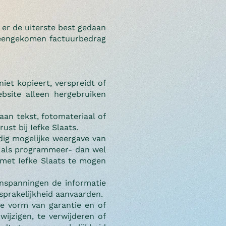
 er de uiterste best gedaan
reengekomen factuurbedrag
iet kopieert, verspreidt of
bsite alleen hergebruiken
taan tekst, fotomateriaal of
ust bij Iefke Slaats.
ldig mogelijke weergave van
jn als programmeer- dan wel
met Iefke Slaats te mogen
inspanningen de informatie
nsprakelijkheid aanvaarden.
e vorm van garantie en of
ijzigen, te verwijderen of