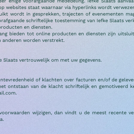
er enige voorafgaande mededeling. Iefke Slaats aanvaa
 op websites staat waarnaar via hyperlinks wordt verweze
uikt wordt in gesprekken, trajecten of evenementen ma
rafgaande schriftelijke toestemming van Iefke Slaats ver
 producten en diensten.
ng bieden tot online producten en diensten zijn uitslui
n anderen worden verstrekt.
ke Slaats vertrouwelijk om met uw gegevens.
ontevredenheid of klachten over facturen en/of de gelev
et ontstaan van de klacht schriftelijk en gemotiveerd 
ail.com.
oorwaarden wijzigen, dan vindt u de meest recente ver
a.