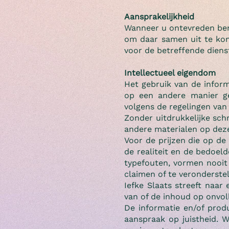
Aansprakelijkheid
Wanneer u ontevreden bent
om daar samen uit te kom
voor de betreffende diens
Intellectueel eigendom
Het gebruik van de inform
op een andere manier ge
volgens de regelingen van
Zonder uitdrukkelijke schr
andere materialen op deze
Voor de prijzen die op de
de realiteit en de bedoel
typefouten, vormen nooit
claimen of te veronderste
Iefke Slaats streeft naa
van of de inhoud op onvol
De informatie en/of pro
aanspraak op juistheid. 