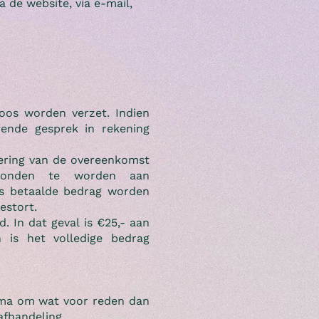
 de website, via e-mail,
loos worden verzet. Indien
fende gesprek in rekening
vering van de overeenkomst
rzonden te worden aan
ds betaalde bedrag worden
estort.
In dat geval is €25,- aan
n is het volledige bedrag
ramma om wat voor reden dan
afhandeling.