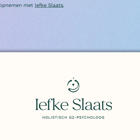
t opnemen met
Iefke Slaats
.