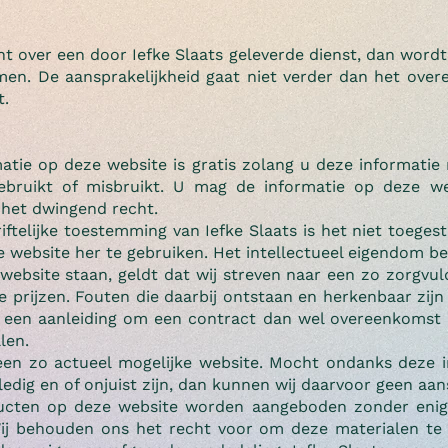
 over een door Iefke Slaats geleverde dienst, dan wordt
en. De aansprakelijkheid gaat niet verder dan het ove
t.
atie op deze website is gratis zolang u deze informatie n
bruikt of misbruikt. U mag de informatie op deze we
 het dwingend recht.
iftelijke toestemming van Iefke Slaats is het niet toeges
 website her te gebruiken. Het intellectueel eigendom ber
 website staan, geldt dat wij streven naar een zo zorgvu
de prijzen. Fouten die daarbij ontstaan en herkenbaar zi
 een aanleiding om een contract dan wel overeenkomst 
llen.
r een zo actueel mogelijke website. Mocht ondanks deze 
ledig en of onjuist zijn, dan kunnen wij daarvoor geen aa
ducten op deze website worden aangeboden zonder enig
Wij behouden ons het recht voor om deze materialen te w