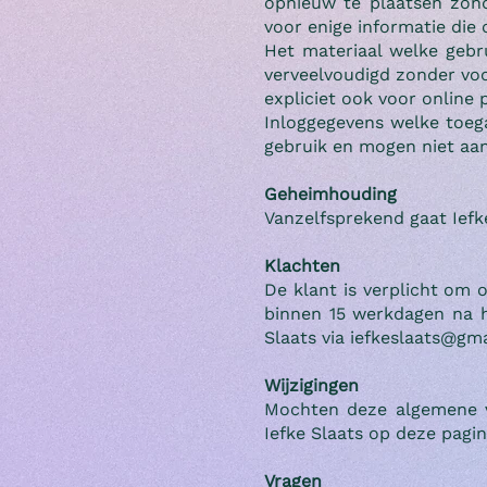
opnieuw te plaatsen zond
voor enige informatie die
Het materiaal welke gebr
verveelvoudigd zonder voo
expliciet ook voor online
Inloggegevens welke toega
gebruik en mogen niet aa
Geheimhouding
Vanzelfsprekend gaat Ief
Klachten
De klant is verplicht om 
binnen 15 werkdagen na h
Slaats via iefkeslaats@gm
Wijzigingen
Mochten deze algemene v
Iefke Slaats op deze pagin
Vragen